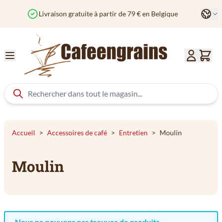
Aller au contenu
Langu
Livraison gratuite à partir de 79 € en Belgique
Accueil
>
Accessoires de café
>
Entretien
>
Moulin
Moulin
Nous ne pouvons pas trouver de produits