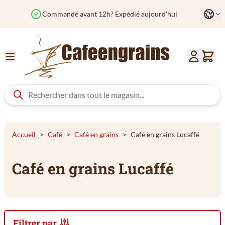
Aller au contenu
Langu
Commandé avant 12h? Expédié aujourd'hui
Col
Accueil
>
Café
>
Café en grains
>
Café en grains Lucaffé
Café en grains Lucaffé
Filtrer par