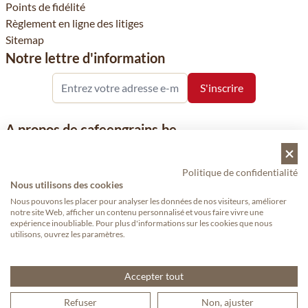
Points de fidélité
Règlement en ligne des litiges
Sitemap
Notre lettre d'information
A propos de cafeengrains.be
Le grain de café fait partie de la société Vanhees SNC et se
concentre sur la vente de produits à base de café, de renommée
Politique de confidentialité
nationale et internationale, tels que le café, les grains de café, le
Nous utilisons des cookies
café moulu et les dosettes de café, garants de qualité.
Nous pouvons les placer pour analyser les données de nos visiteurs, améliorer
notre site Web, afficher un contenu personnalisé et vous faire vivre une
expérience inoubliable. Pour plus d'informations sur les cookies que nous
utilisons, ouvrez les paramètres.
Copyright © 2024 - Cafeengrains.be. Tous droits réservés.
— Proudly
made by eWings eCommerce
Accepter tout
Refuser
Non, ajuster