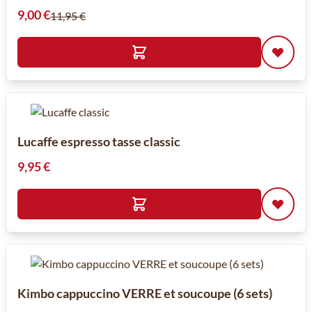
Prix spécial
9,00 €
11,95 €
Lucaffe espresso tasse classic
9,95 €
Kimbo cappuccino VERRE et soucoupe (6 sets)