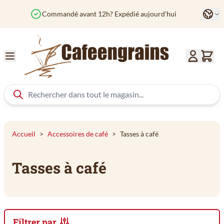
Aller au contenu
Langu
Commandé avant 12h? Expédié aujourd'hui
Col
Accueil
>
Accessoires de café
>
Tasses à café
Tasses à café
Filtrer par