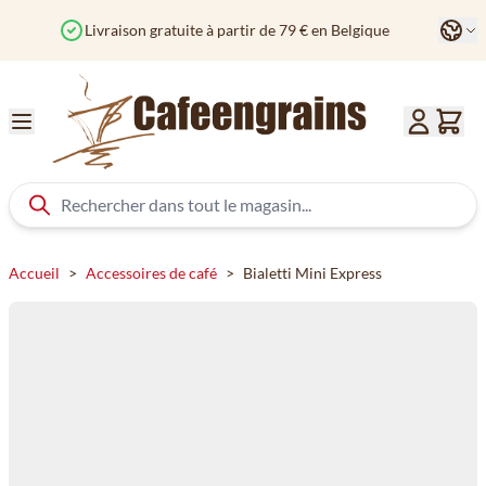
Aller au contenu
Langu
Commandé avant 12h? Expédié aujourd'hui
C
Accueil
>
Accessoires de café
>
Bialetti Mini Express