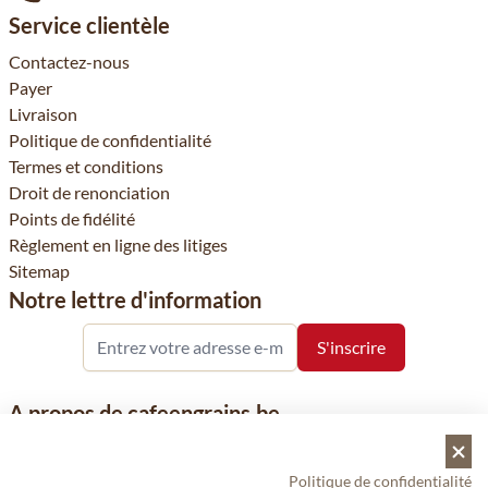
Service clientèle
Contactez-nous
Payer
Livraison
Politique de confidentialité
Termes et conditions
Droit de renonciation
Points de fidélité
Règlement en ligne des litiges
Sitemap
Notre lettre d'information
A propos de cafeengrains.be
Le grain de café fait partie de la société Vanhees SNC et se
concentre sur la vente de produits à base de café, de renommée
Politique de confidentialité