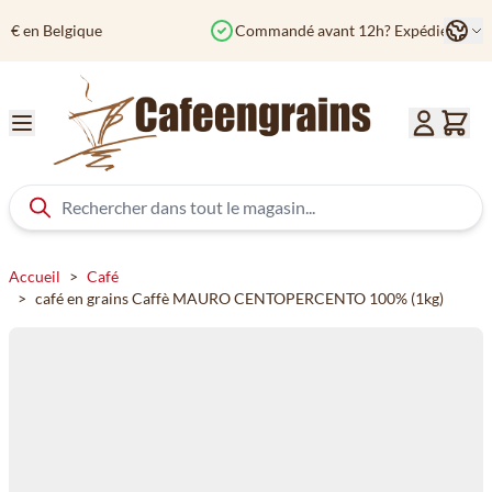
Aller au contenu
Langu
Commandé avant 12h? Expédié aujourd'hui
Col
Accueil
>
Café
>
café en grains Caffè MAURO CENTOPERCENTO 100% (1kg)