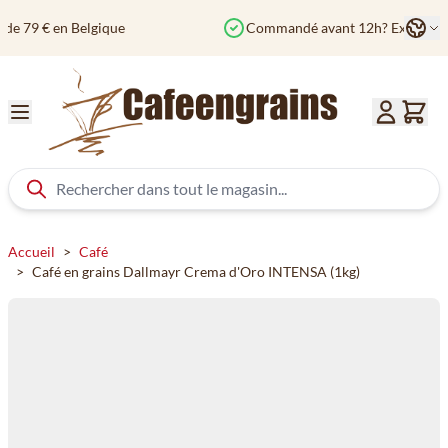
Aller au contenu
Langu
Commandé avant 12h? Expédié aujourd'hui
Col
Accueil
>
Café
>
Café en grains Dallmayr Crema d'Oro INTENSA (1kg)