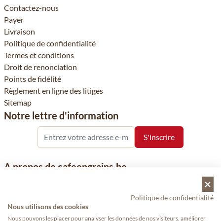
Contactez-nous
Payer
Livraison
Politique de confidentialité
Termes et conditions
Droit de renonciation
Points de fidélité
Règlement en ligne des litiges
Sitemap
Notre lettre d'information
A propos de cafeengrains.be
Le grain de café fait partie de la société Vanhees SNC et se
concentre sur la vente de produits à base de café, de renommée
Politique de confidentialité
nationale et internationale, tels que le café, les grains de café, le
Nous utilisons des cookies
café moulu et les dosettes de café, garants de qualité.
Nous pouvons les placer pour analyser les données de nos visiteurs, améliorer