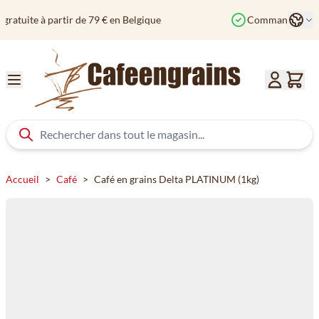
Aller au contenu
Langu
Commandé avant 12h? Expédié aujourd'hui
Col
Accueil
>
Café
>
Café en grains Delta PLATINUM (1kg)