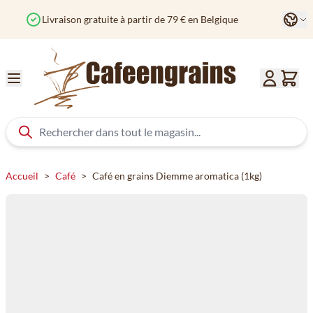
Aller au contenu
Langu
Commandé avant 12h? Expédié aujourd'hui
Col
Accueil
>
Café
>
Café en grains Diemme aromatica (1kg)