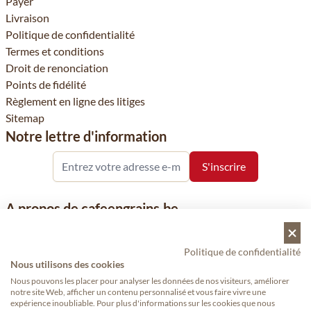
Payer
Livraison
Politique de confidentialité
Termes et conditions
Droit de renonciation
Points de fidélité
Règlement en ligne des litiges
Sitemap
Notre lettre d'information
A propos de cafeengrains.be
Le grain de café fait partie de la société Vanhees SNC et se
concentre sur la vente de produits à base de café, de renommée
Politique de confidentialité
nationale et internationale, tels que le café, les grains de café, le
Nous utilisons des cookies
café moulu et les dosettes de café, garants de qualité.
Nous pouvons les placer pour analyser les données de nos visiteurs, améliorer
notre site Web, afficher un contenu personnalisé et vous faire vivre une
expérience inoubliable. Pour plus d'informations sur les cookies que nous