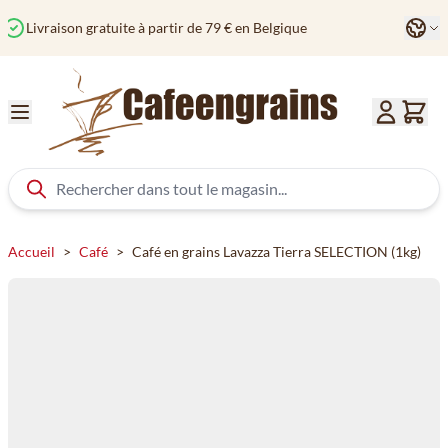
Aller au contenu
Langu
Commandé avant 12h? Expédié aujourd'hui
Col
Accueil
>
Café
>
Café en grains Lavazza Tierra SELECTION (1kg)