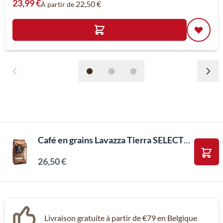
23,99 €
22,50 €
À partir de
Café en grains Lavazza Tierra SELECTION (1kg)
26,50 €
Ajou
Livraison gratuite à partir de €79 en Belgique