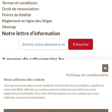
Termes et conditions
Droit de renonciation
Points de fidélité
Règlement en ligne des litiges
Sitemap
Notre lettre d'information
A propos de cafeengrains.be
Le grain de café fait partie de la société Vanhees SNC et se
concentre sur la vente de produits à base de café, de renommée
Politique de confidentialité
nationale et internationale, tels que le café, les grains de café, le
Nous utilisons des cookies
café moulu et les dosettes de café, garants de qualité.
Nous pouvons les placer pour analyser les données de nos visiteurs, améliorer
notre site Web, afficher un contenu personnalisé et vous faire vivre une
expérience inoubliable. Pour plus d'informations sur les cookies que nous
utilisons, ouvrez les paramètres.
Copyright © 2024 - Cafeengrains.be. Tous droits réservés.
— Proudly