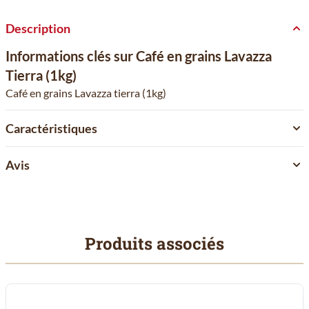
Description
Informations clés sur Café en grains Lavazza
Tierra (1kg)
Café en grains Lavazza tierra (1kg)
Caractéristiques
Avis
Produits associés
Il est possible de naviguer entre les éléments du carrousel à l'aid
Cliquer pour passer le carrousel
Cliquer pour accéder à la navigation en carrousel