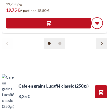
19,75 €/kg
19,75 €
18,50 €
À partir de
Cafe en grains Lucaffé classic (250gr)
8,25 €
Ajou