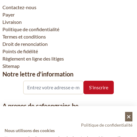
Contactez-nous
Payer
Livraison
Politique de confidentialité
Termes et conditions
Droit de renonciation
Points de fidélité
Règlement en ligne des litiges
Sitemap
Notre lettre d'information
A propos de cafeengrains.be
Le grain de café fait partie de la société Vanhees SNC et se
concentre sur la vente de produits à base de café, de renommée
Politique de confidentialité
nationale et internationale, tels que le café, les grains de café, le
Nous utilisons des cookies