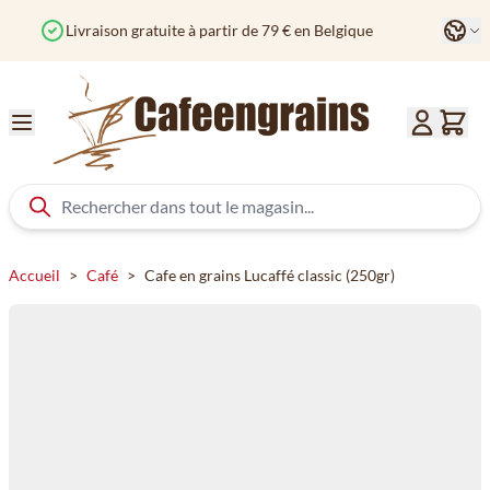
Aller au contenu
Langu
Commandé avant 12h? Expédié aujourd'hui
Col
Accueil
>
Café
>
Cafe en grains Lucaffé classic (250gr)