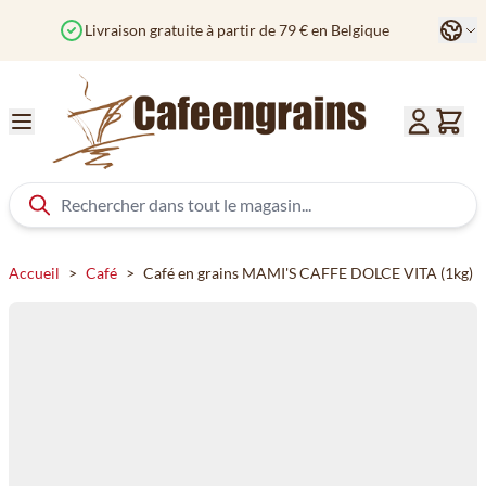
Aller au contenu
Langu
uite à partir de 79 € en Belgique
Commandé avant 12h?
Accueil
>
Café
>
Café en grains MAMI'S CAFFE DOLCE VITA (1kg)