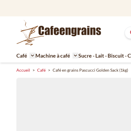
Aller au contenu
Livraison gratuite à pa
Café
Machine à café
Sucre - Lait - Biscuit -
Toggle submenu for Café
Toggle submenu for Machi
Accueil
>
Café
>
Café en grains Pascucci Golden Sack (1kg)