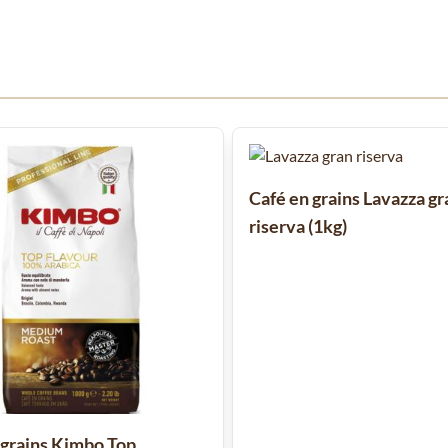
 à l'aide de la touche de tabulation. Vous pouvez sauter le carrousel
Café en grains Lavazza gr
riserva (1kg)
 grains Kimbo Top