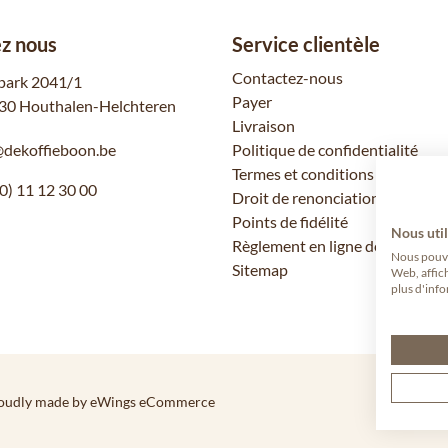
z nous
Service clientèle
Contactez-nous
park 2041/1
Payer
30 Houthalen-Helchteren
Livraison
@dekoffieboon.be
Politique de confidentialité
Termes et conditions
0) 11 12 30 00
Droit de renonciation
Points de fidélité
Nous util
Règlement en ligne des litiges
Nous pouvon
Sitemap
Web, affic
plus d'info
oudly made by eWings eCommerce