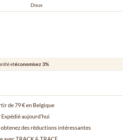
Doux
unité et
économisez
3
%
rtir de 79 € en Belgique
Expédié aujourd'hui
t obtenez des réductions intéressantes
de avec TRACK & TRACE