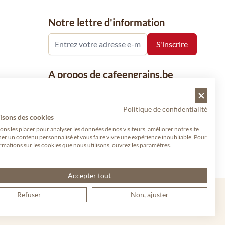
Notre lettre d'information
A propos de cafeengrains.be
Le grain de café fait partie de la société
Vanhees SNC et se concentre sur la vente
Politique de confidentialité
de produits à base de café, de renommée
isons des cookies
nationale et internationale, tels que le café,
s les placer pour analyser les données de nos visiteurs, améliorer notre site
her un contenu personnalisé et vous faire vivre une expérience inoubliable. Pour
les grains de café, le café moulu et les
rmations sur les cookies que nous utilisons, ouvrez les paramètres.
dosettes de café, garants de qualité.
Accepter tout
Refuser
Non, ajuster