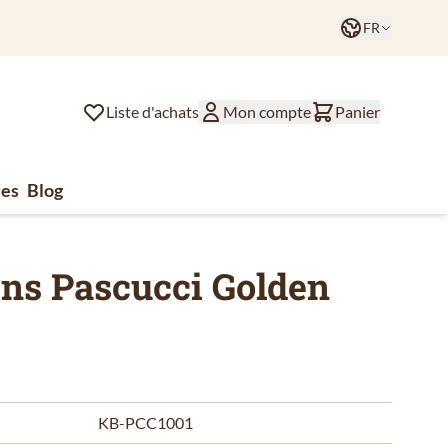
Langue
FR
Liste d'achats
Mon compte
Panier
es
Blog
lat
ssoires de café
u for Divers
ins Pascucci Golden
KB-PCC1001