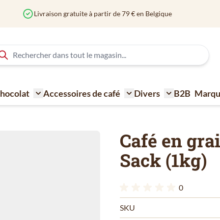
rtir de 79 € en Belgique
 Chocolat
Accessoires de café
Divers
B2B
Marqu
ne à café
Toggle submenu for Sucre - Lait - Biscuit - Choco
Toggle submenu for Acce
Toggle submen
Café en gra
Sack (1kg)
0
SKU