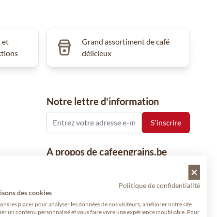
 et
Grand assortiment de café
ctions
délicieux
Notre lettre d'information
A propos de cafeengrains.be
Le grain de café fait partie de la société
Vanhees SNC et se concentre sur la vente
Politique de confidentialité
de produits à base de café, de renommée
isons des cookies
nationale et internationale, tels que le café,
s les placer pour analyser les données de nos visiteurs, améliorer notre site
her un contenu personnalisé et vous faire vivre une expérience inoubliable. Pour
les grains de café, le café moulu et les