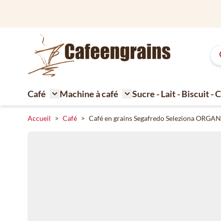
Aller au contenu
Livraison gratuite à partir de 79 € en Belgique
Café
Machine à café
Sucre - Lait - Biscuit -
Toggle submenu for Café
Toggle submenu for Machi
Accueil
>
Café
>
Café en grains Segafredo Seleziona ORGAN