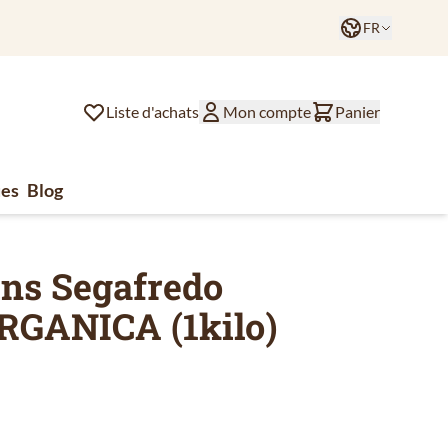
Langue
FR
Comman
Liste d'achats
Mon compte
Panier
es
Blog
lat
ssoires de café
u for Divers
ins Segafredo
RGANICA (1kilo)