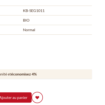
KB-SEG1011
BIO
Normal
unité et
économisez
4
%
Ajouter au panier