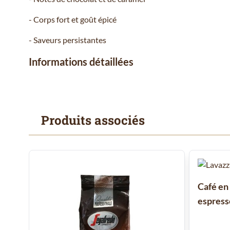
- Corps fort et goût épicé
- Saveurs persistantes
Informations détaillées
Produits associés
Il est possible de naviguer entre les éléments du carrousel
Cliquer pour passer le carrousel
Café en
espresso