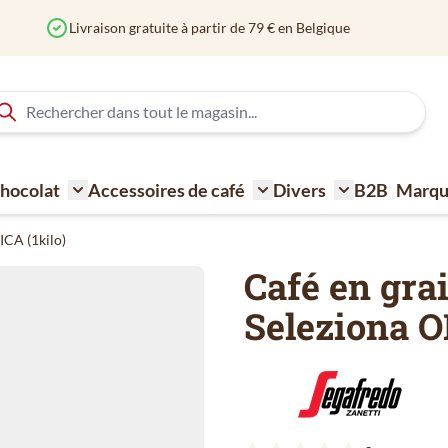
 Chocolat
Accessoires de café
Divers
B2B
Marqu
ne à café
Toggle submenu for Sucre - Lait - Biscuit - Choco
Toggle submenu for Acce
Toggle submen
ICA (1kilo)
Café en gra
Seleziona O