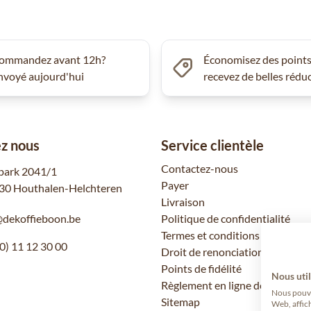
ommandez avant 12h?
Économisez des points
nvoyé aujourd'hui
recevez de belles rédu
z nous
Service clientèle
Contactez-nous
park 2041/1
Payer
30 Houthalen-Helchteren
Livraison
@dekoffieboon.be
Politique de confidentialité
Termes et conditions
0) 11 12 30 00
Droit de renonciation
Points de fidélité
Nous util
Règlement en ligne des litiges
Nous pouvon
Sitemap
Web, affic