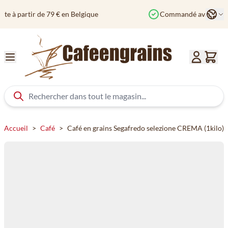
Aller au contenu
Langu
Commandé avant 12h? Expédié aujourd'hui
Col
Accueil
>
Café
>
Café en grains Segafredo selezione CREMA (1kilo)