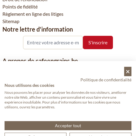
Points de fidélité
Règlement en ligne des litiges
Sitemap
Notre lettre d'information
A propos de cafeengrains.be
Le grain de café fait partie de la société Vanhees SNC et se
concentre sur la vente de produits à base de café, de renommée
Politique de confidentialité
Nous utilisons des cookies
nationale et internationale, tels que le café, les grains de café, le
café moulu et les dosettes de café, garants de qualité.
Nous pouvons les placer pour analyser les données de nos visiteurs, améliorer
notre site Web, afficher un contenu personnalisé et vous faire vivre une
expérience inoubliable. Pour plus d'informations sur les cookies que nous
utilisons, ouvrez les paramètres.
Copyright © 2024 - Cafeengrains.be. Tous droits réservés.
— Proudly
made by eWings eCommerce
Accepter tout