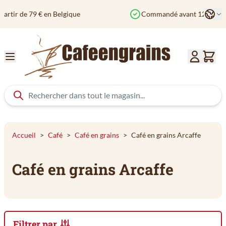
Aller au contenu
Langu
Commandé avant 12h? Expédié aujourd'hui
Col
Accueil
>
Café
>
Café en grains
>
Café en grains Arcaffe
Café en grains Arcaffe
Filtrer par