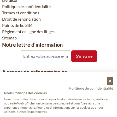
Livraison
Politique de confidentialité
Termes et conditions
Droit de renonciation
Points de fidélité
Règlement en ligne des litiges
Sitemap
Notre lettre d'information
A propos de cafeengrains.be
Le grain de café fait partie de la société Vanhees SNC et se
concentre sur la vente de produits à base de café, de renommée
Politique de confidentialité
nationale et internationale, tels que le café, les grains de café, le
Nous utilisons des cookies
café moulu et les dosettes de café, garants de qualité.
Nous pouvons les placer pour analyser les données de nos visiteurs, améliorer
notre site Web, afficher un contenu personnalisé et vous faire vivre une
expérience inoubliable. Pour plus d'informations sur les cookies que nous
utilisons, ouvrez les paramètres.