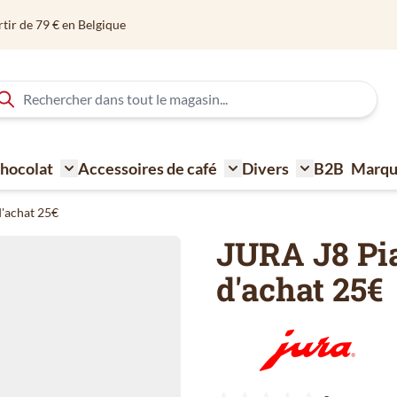
Commandé avant 12h? Expédié aujourd'hui
 Chocolat
Accessoires de café
Divers
B2B
Marqu
ne à café
Toggle submenu for Sucre - Lait - Biscuit - Choco
Toggle submenu for Acce
Toggle submen
d'achat 25€
JURA J8 Pia
d'achat 25€