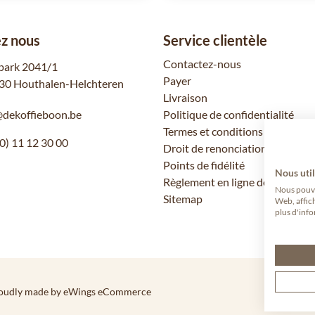
z nous
Service clientèle
Contactez-nous
park 2041/1
Payer
30 Houthalen-Helchteren
Livraison
@dekoffieboon.be
Politique de confidentialité
Termes et conditions
0) 11 12 30 00
Droit de renonciation
Points de fidélité
Nous util
Règlement en ligne des litiges
Nous pouvon
Sitemap
Web, affic
plus d'info
oudly made by eWings eCommerce