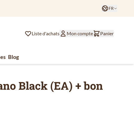
Langue
FR
Liste d'achats
Mon compte
Panier
es
Blog
lat
ssoires de café
u for Divers
no Black (EA) + bon