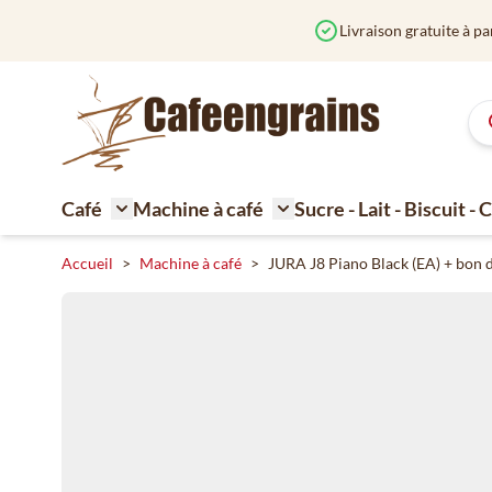
Aller au contenu
Café
Machine à café
Sucre - Lait - Biscuit -
Toggle submenu for Café
Toggle submenu for Machi
Accueil
>
Machine à café
>
JURA J8 Piano Black (EA) + bon 