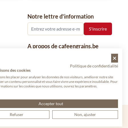
Notre lettre d'information
A propos de cafeengrains.be
Le grain de café fait partie de la société
Vanhees SNC et se concentre sur la vente
Politique de confidentialité
de produits à base de café, de renommée
isons des cookies
nationale et internationale, tels que le café,
s les placer pour analyser les données de nos visiteurs, améliorer notre site
her un contenu personnalisé et vous faire vivre une expérience inoubliable. Pour
les grains de café, le café moulu et les
rmations sur les cookies que nous utilisons, ouvrez les paramètres.
dosettes de café, garants de qualité.
Accepter tout
Refuser
Non, ajuster