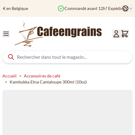
Aller au contenu
Langu
Commandé avant 12h? Expédié aujourd'hui
Col
Accueil
>
Accessoires de café
>
Kambukka Etna Cantaloupe 300ml (10oz)