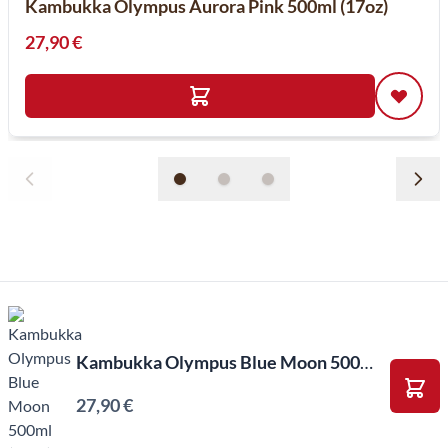
Kambukka Olympus Aurora Pink 500ml (17oz)
27,90 €
Kambukka Olympus Blue Moon 500ml (17oz)
27,90 €
Ajou