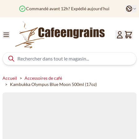
Aller au contenu
Langu
Commandé avant 12h? Expédié aujourd'hui
Col
Accueil
>
Accessoires de café
>
Kambukka Olympus Blue Moon 500ml (17oz)