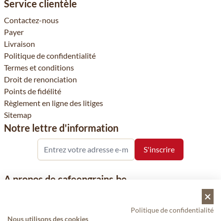
Service clientèle
Contactez-nous
Payer
Livraison
Politique de confidentialité
Termes et conditions
Droit de renonciation
Points de fidélité
Règlement en ligne des litiges
Sitemap
Notre lettre d'information
A propos de cafeengrains.be
Le grain de café fait partie de la société Vanhees SNC et se
concentre sur la vente de produits à base de café, de renommée
Politique de confidentialité
nationale et internationale, tels que le café, les grains de café, le
Nous utilisons des cookies