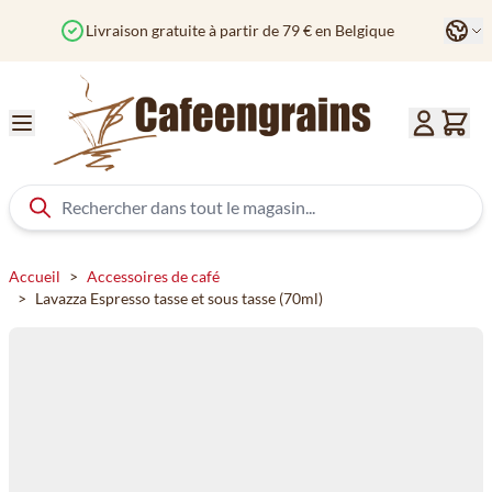
Aller au contenu
Langu
Commandé avant 12h? Expédié aujourd'hui
Accueil
>
Accessoires de café
>
Lavazza Espresso tasse et sous tasse (70ml)