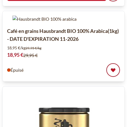
Café en grains Hausbrandt BIO 100% Arabica(1kg)
- DATE D'EXPIRATION 11-2026
18,95 €/kg
29,95 €/kg
Prix spécial
18,95 €
29,95 €
Épuisé