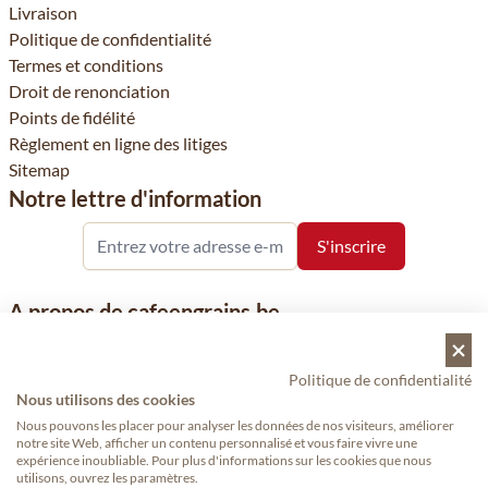
Livraison
Politique de confidentialité
Termes et conditions
Droit de renonciation
Points de fidélité
Règlement en ligne des litiges
Sitemap
Notre lettre d'information
A propos de cafeengrains.be
Le grain de café fait partie de la société Vanhees SNC et se
concentre sur la vente de produits à base de café, de renommée
Politique de confidentialité
Nous utilisons des cookies
nationale et internationale, tels que le café, les grains de café, le
café moulu et les dosettes de café, garants de qualité.
Nous pouvons les placer pour analyser les données de nos visiteurs, améliorer
notre site Web, afficher un contenu personnalisé et vous faire vivre une
expérience inoubliable. Pour plus d'informations sur les cookies que nous
utilisons, ouvrez les paramètres.