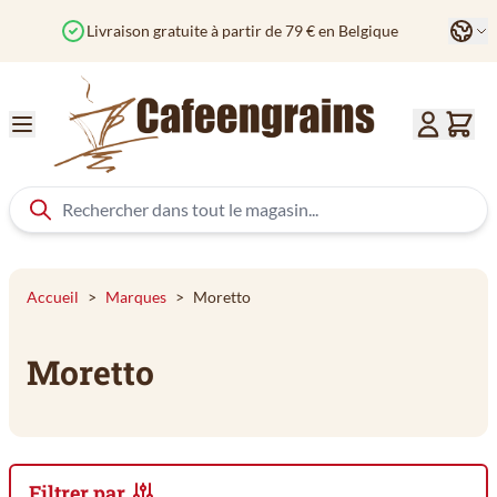
Aller au contenu
Langu
Commandé avant 12h? Expédié aujourd'hui
Accueil
>
Marques
>
Moretto
Moretto
Filtrer par