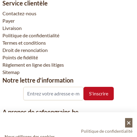
Service clientèle
Contactez-nous
Payer
Livraison
Politique de confidentialité
Termes et conditions
Droit de renonciation
Points de fidélité
Règlement en ligne des litiges
Sitemap
Notre lettre d'information
A propos de cafeengrains.be
Le grain de café fait partie de la société Vanhees SNC et se
concentre sur la vente de produits à base de café, de renommée
Politique de confidentialité
Nous utilisons des cookies
nationale et internationale, tels que le café, les grains de café, le