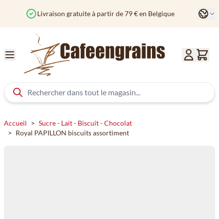
Aller au contenu
Langu
Commandé avant 12h? Expédié aujourd'hui
Co
Accueil
>
Sucre - Lait - Biscuit - Chocolat
>
Royal PAPILLON biscuits assortiment