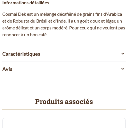
Informations détaillées
Cosmai Dek est un mélange décaféiné de grains fins d'Arabica
et de Robusta du Brésil et d'Inde. Il a un goût doux et léger, un
arôme délicat et un corps modéré. Pour ceux qui ne veulent pas
renoncer à un bon café.
Caractéristiques
Avis
Produits associés
Il est possible de naviguer entre les éléments du carrousel à l'aid
Cliquer pour passer le carrousel
Cliquer pour accéder à la navigation en carrousel