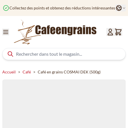
Aller au contenu
Langu
Collectez des points et obtenez des réductions intéressantes
Accueil
>
Café
>
Café en grains COSMAI DEK (500g)