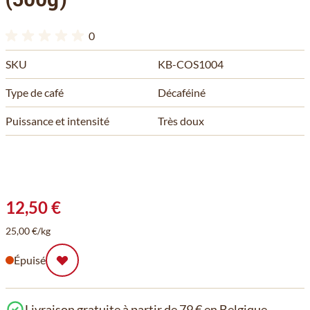
0
SKU
KB-COS1004
Type de café
Décaféiné
Puissance et intensité
Très doux
12,50 €
25,00 €/kg
Épuisé
Livraison gratuite à partir de 79 € en Belgique