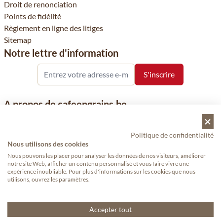
Droit de renonciation
Points de fidélité
Règlement en ligne des litiges
Sitemap
Notre lettre d'information
A propos de cafeengrains.be
Le grain de café fait partie de la société Vanhees SNC et se
concentre sur la vente de produits à base de café, de renommée
Politique de confidentialité
nationale et internationale, tels que le café, les grains de café, le
Nous utilisons des cookies
café moulu et les dosettes de café, garants de qualité.
Nous pouvons les placer pour analyser les données de nos visiteurs, améliorer
notre site Web, afficher un contenu personnalisé et vous faire vivre une
expérience inoubliable. Pour plus d'informations sur les cookies que nous
utilisons, ouvrez les paramètres.
Copyright © 2024 - Cafeengrains.be. Tous droits réservés.
— Proudly
made by eWings eCommerce
Accepter tout