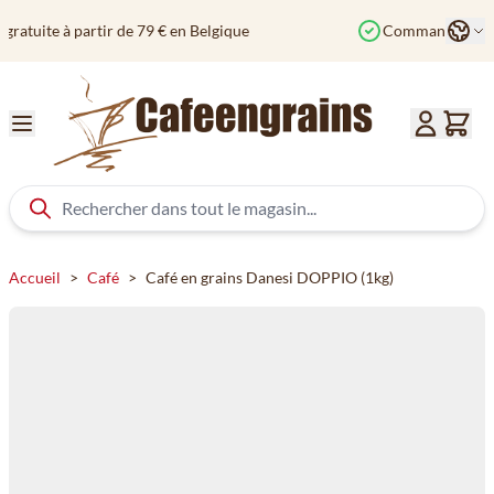
Aller au contenu
Langu
Commandé avant 12h? Expédié aujourd'hui
Col
Accueil
>
Café
>
Café en grains Danesi DOPPIO (1kg)