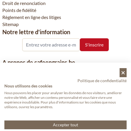
Droit de renonciation
Points de fidélité
Règlement en ligne des litiges
Sitemap
Notre lettre d'information
A propos de cafeengrains.be
Le grain de café fait partie de la société Vanhees SNC et se
concentre sur la vente de produits à base de café, de renommée
Politique de confidentialité
nationale et internationale, tels que le café, les grains de café, le
Nous utilisons des cookies
café moulu et les dosettes de café, garants de qualité.
Nous pouvons les placer pour analyser les données de nos visiteurs, améliorer
notre site Web, afficher un contenu personnalisé et vous faire vivre une
expérience inoubliable. Pour plus d'informations sur les cookies que nous
utilisons, ouvrez les paramètres.
Copyright © 2024 - Cafeengrains.be. Tous droits réservés.
— Proudly
made by eWings eCommerce
Accepter tout