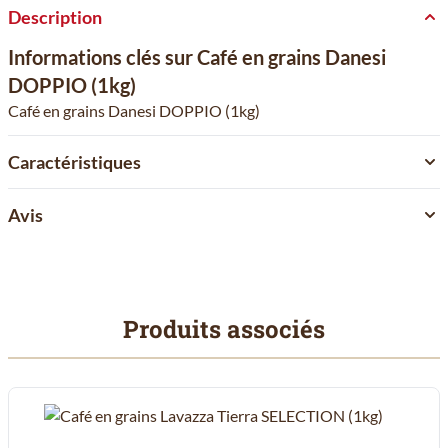
Description
Informations clés sur Café en grains Danesi
DOPPIO (1kg)
Café en grains Danesi DOPPIO (1kg)
Caractéristiques
Avis
Produits associés
Il est possible de naviguer entre les éléments du carrousel à l'aid
Cliquer pour passer le carrousel
Cliquer pour accéder à la navigation en carrousel