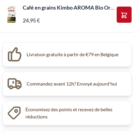
Café en grains Kimbo AROMA Bio Organic (1 kilo)
24,95 €
Ajou
Livraison gratuite à partir de €79 en Belgique
Commandez avant 12h? Envoyé aujourd'hui
Économisez des points et recevez de belles
réductions