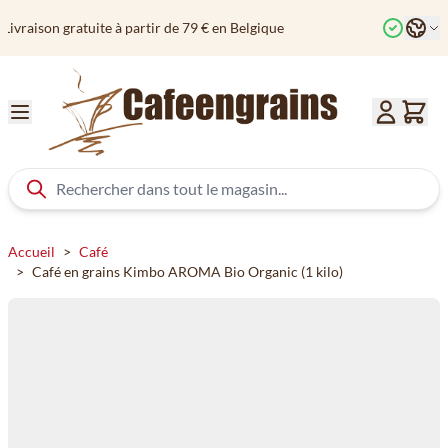
Aller au contenu
Langu
Commandé avant 12h? Expédié aujourd'hui
Col
Accueil
>
Café
>
Café en grains Kimbo AROMA Bio Organic (1 kilo)