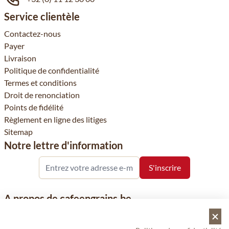
Service clientèle
Contactez-nous
Payer
Livraison
Politique de confidentialité
Termes et conditions
Droit de renonciation
Points de fidélité
Règlement en ligne des litiges
Sitemap
Notre lettre d'information
A propos de cafeengrains.be
Le grain de café fait partie de la société Vanhees SNC et se
concentre sur la vente de produits à base de café, de renommée