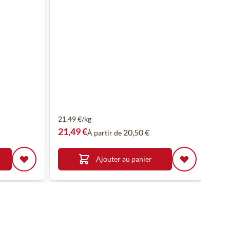
Ca
Fla
21,49 €/kg
19,
21,49 €
19
20,50 €
À partir de
Ajouter au panier