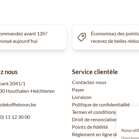
ommandez avant 12h?
Économisez des points
nvoyé aujourd'hui
recevez de belles rédu
z nous
Service clientèle
Contactez-nous
park 2041/1
Payer
30 Houthalen-Helchteren
Livraison
@dekoffieboon.be
Politique de confidentialité
Termes et conditions
0) 11 12 30 00
Droit de renonciation
Points de fidélité
Nous util
Règlement en ligne des litiges
Nous pouvon