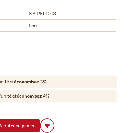
KB-PEL1003
Fort
unité et
économisez
3
%
l'unité et
économisez
4
%
Ajouter au panier