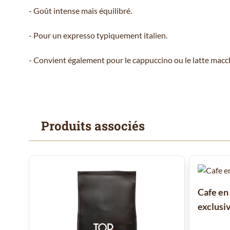
- Goût intense mais équilibré.
- Pour un expresso typiquement italien.
- Convient également pour le cappuccino ou le latte macc
Produits associés
Il est possible de naviguer entre les éléments du carrousel
Cliquer pour passer le carrousel
Cliquer pour accéder à la navigation en carrousel
Cafe en
exclusiv