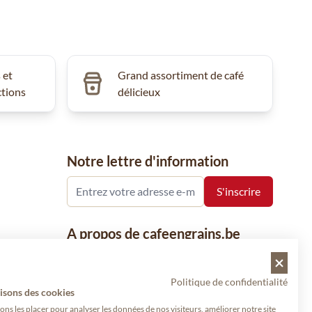
 et
Grand assortiment de café
ctions
délicieux
Notre lettre d'information
A propos de cafeengrains.be
Le grain de café fait partie de la société
Vanhees SNC et se concentre sur la vente
Politique de confidentialité
de produits à base de café, de renommée
isons des cookies
nationale et internationale, tels que le café,
s les placer pour analyser les données de nos visiteurs, améliorer notre site