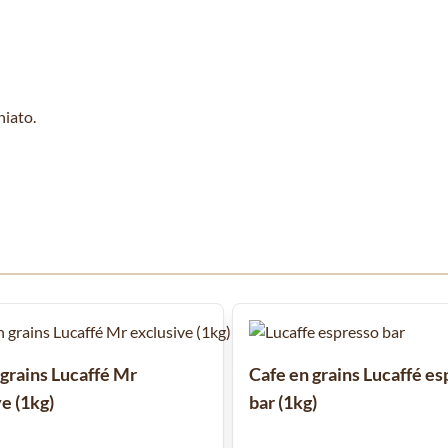
hiato.
 à l'aide de la touche de tabulation. Vous pouvez sauter le carrousel
 grains Lucaffé Mr
Cafe en grains Lucaffé e
e (1kg)
bar (1kg)