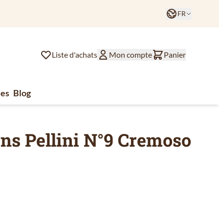
Langue
Commandé avant 12h? Expédié aujo
FR
Liste d'achats
Mon compte
Panier
es
Blog
lat
ssoires de café
u for Divers
ins Pellini N°9 Cremoso