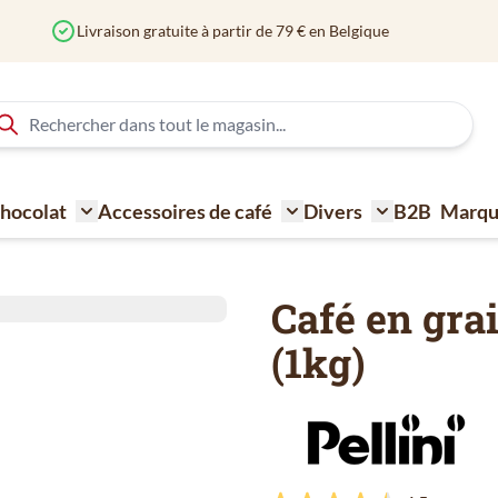
 Chocolat
Accessoires de café
Divers
B2B
Marqu
ne à café
Toggle submenu for Sucre - Lait - Biscuit - Choco
Toggle submenu for Acce
Toggle submen
Café en gra
(1kg)