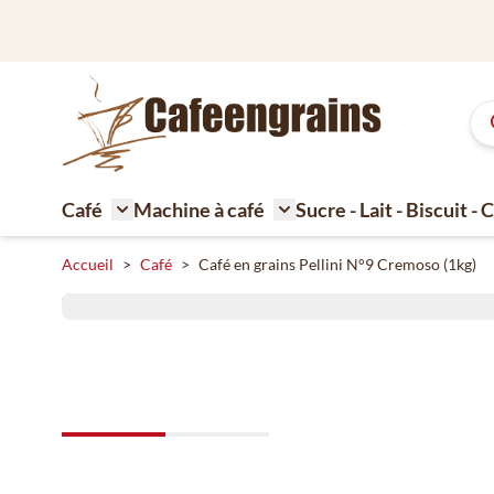
Aller au contenu
gratuite à partir de 79 € en Belgique
Café
Machine à café
Sucre - Lait - Biscuit -
Toggle submenu for Café
Toggle submenu for Machi
Accueil
>
Café
>
Café en grains Pellini N°9 Cremoso (1kg)