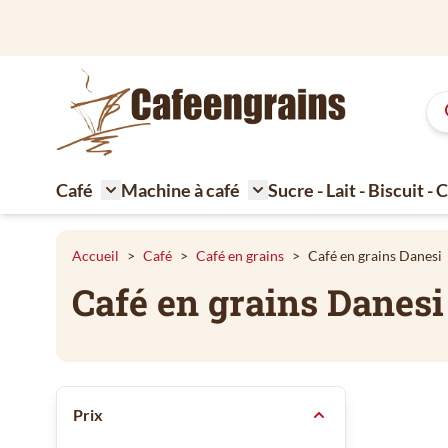
Aller au contenu
Café
Machine à café
Sucre - Lait - Biscuit -
Toggle submenu for Café
Toggle submenu for Machi
Accueil
>
Café
>
Café en grains
>
Café en grains Danesi
Café en grains Danesi
Passer à la liste des produits
Prix