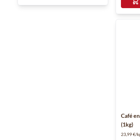
Café en
(1kg)
23,99 €/k