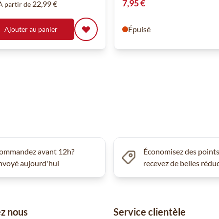
7,95 €
22,99 €
À partir de
Épuisé
Ajouter au panier
ommandez avant 12h?
Économisez des points
nvoyé aujourd'hui
recevez de belles rédu
z nous
Service clientèle