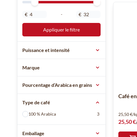
Minimal Price
Maximum Price
€
€
-
Appliquer le filtre
Puissance et intensité
Marque
Pourcentage d’Arabica en grains
Café en
Type de café
100 % Arabica
3
25,50 €/k
25,50 €
Emballage