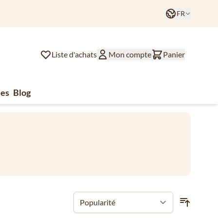
Langue
FR
Liste d'achats
Mon compte
Panier
es
Blog
lat
ssoires de café
u for Divers