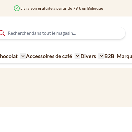
Livraison gratuite à partir de 79 € en Belgique
 Chocolat
Accessoires de café
Divers
B2B
Marqu
ne à café
Toggle submenu for Sucre - Lait - Biscuit - Choco
Toggle submenu for Acce
Toggle submen