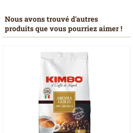
Nous avons trouvé d'autres
produits que vous pourriez aimer !
Il est possible de naviguer entre les éléments du carrousel à l'aid
Cliquer pour passer le carrousel
Cliquer pour accéder à la navigation en carrousel