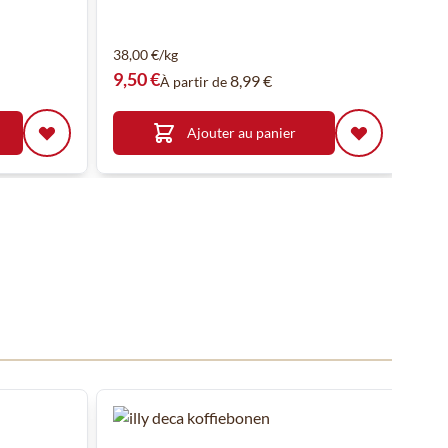
38,00 €/kg
9,50 €
8,99 €
À partir de
Ajouter au panier
 ou passer directement à la navigation dans le carrousel à l'aide de