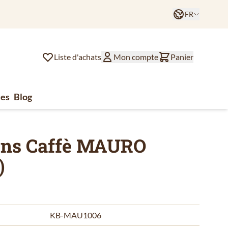
Langue
FR
Liste d'achats
Mon compte
Panier
es
Blog
lat
ssoires de café
u for Divers
ains Caffè MAURO
)
KB-MAU1006