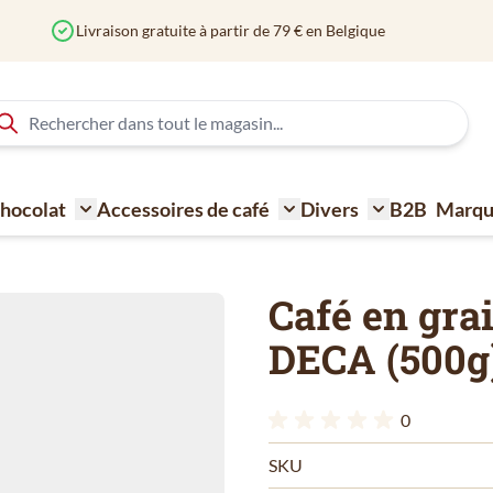
Commandé avant 12h? Expédié aujourd'hui
 Chocolat
Accessoires de café
Divers
B2B
Marqu
ne à café
Toggle submenu for Sucre - Lait - Biscuit - Choco
Toggle submenu for Acce
Toggle submen
Café en gr
DECA (500g
0
SKU