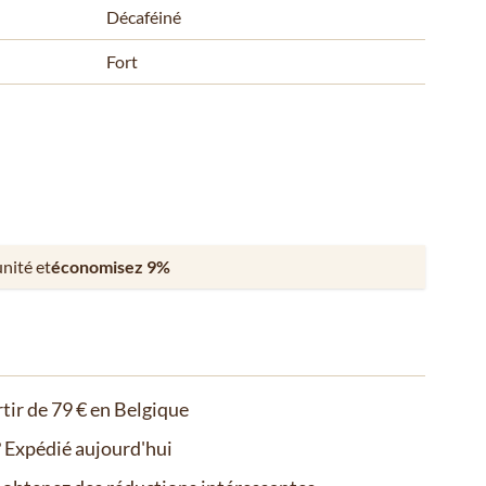
Décaféiné
Fort
unité et
économisez
9
%
rtir de 79 € en Belgique
Expédié aujourd'hui