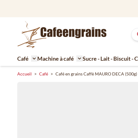
Aller au contenu
Café
Machine à café
Sucre - Lait - Biscuit -
Toggle submenu for Café
Toggle submenu for Machi
Accueil
>
Café
>
Café en grains Caffè MAURO DECA (500g)