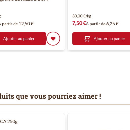
g
30,00 €/kg
7,50 €
12,50 €
6,25 €
À partir de
À partir de
Ajouter au panier
Ajouter au panier
uits que vous pourriez aimer !
 à l'aide de la touche de tabulation. Vous pouvez sauter le carrousel