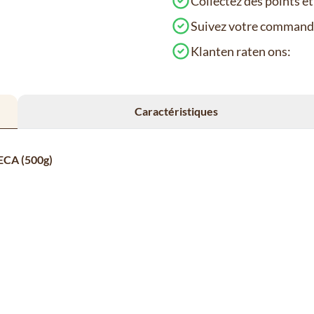
Collectez des points e
Suivez votre comman
Klanten raten ons:
Caractéristiques
DECA (500g)