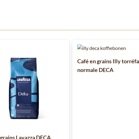
 à l'aide de la touche de tabulation. Vous pouvez sauter le carrousel
Café en grains Illy torréf
normale DECA
 grains Lavazza DECA