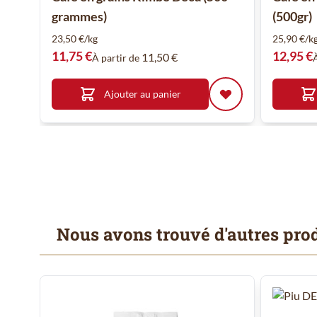
grammes)
(500gr)
23,50 €/kg
25,90 €/k
11,75 €
12,95 €
11,50 €
À partir de
Ajouter au panier
Nous avons trouvé d'autres prod
Il est possible de naviguer entre les éléments du carrousel
Cliquer pour passer le carrousel