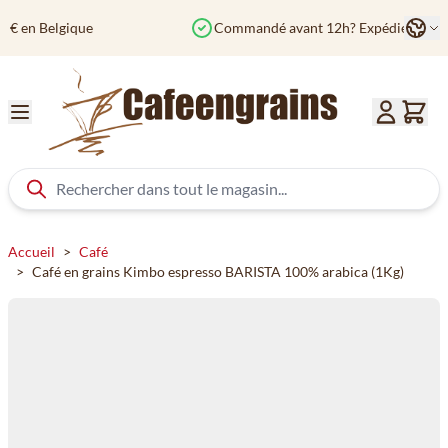
Aller au contenu
Langu
Commandé avant 12h? Expédié aujourd'hui
Col
Accueil
>
Café
>
Café en grains Kimbo espresso BARISTA 100% arabica (1Kg)