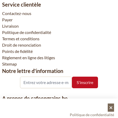
Service clientèle
Contactez-nous
Payer
Livraison
Politique de confidentialité
Termes et conditions
Droit de renonciation
Points de fidélité
Règlement en ligne des litiges
Sitemap
Notre lettre d'information
A propos de cafeengrains.be
Le grain de café fait partie de la société Vanhees SNC et se
concentre sur la vente de produits à base de café, de renommée
Politique de confidentialité