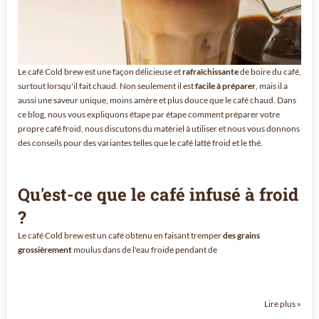
Le café Cold brew est une façon délicieuse et
rafraîchissante
de boire du café,
surtout lorsqu'il fait chaud. Non seulement il est
facile à préparer
, mais il a
aussi une saveur unique, moins amère et plus douce que le café chaud. Dans
ce blog, nous vous expliquons étape par étape comment préparer votre
propre café froid, nous discutons du matériel à utiliser et nous vous donnons
des conseils pour des variantes telles que le café latté froid et le thé.
Qu'est-ce que le café infusé à froid
?
Le café Cold brew est un café obtenu en faisant tremper
des grains
grossièrement
moulus dans de l'eau froide pendant de
Lire plus »