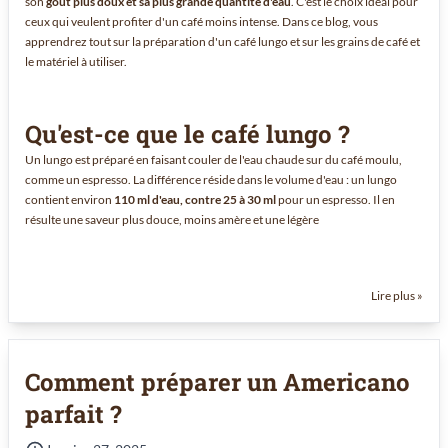
son
goût plus doux et sa plus grande quantité d'eau
. C'est le choix idéal pour
ceux qui veulent profiter d'un café moins intense. Dans ce blog, vous
apprendrez tout sur la préparation d'un café lungo et sur les grains de café et
le matériel à utiliser.
Qu'est-ce que le café lungo ?
Un lungo est préparé en faisant couler de l'eau chaude sur du café moulu,
comme un espresso. La différence réside dans le volume d'eau : un lungo
contient environ
110 ml d'eau, contre 25 à 30 ml
pour un espresso. Il en
résulte une saveur plus douce, moins amère et une légère
Lire plus »
Comment préparer un Americano
parfait ?