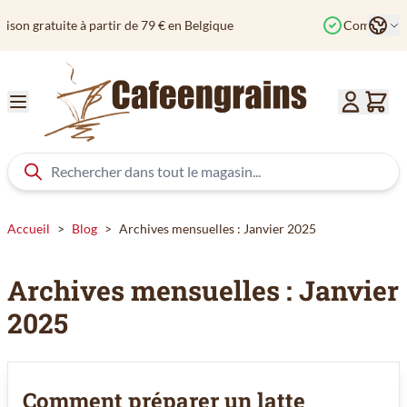
Aller au contenu
Langu
Commandé avant 12h? Expédié aujourd'hui
Col
Accueil
>
Blog
>
Archives mensuelles : Janvier 2025
Archives mensuelles : Janvier
2025
Comment préparer un latte