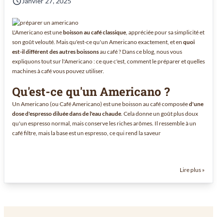
Janvier 27, 2025
L'Americano est une
boisson au café classique
, appréciée pour sa simplicité et
son goût velouté. Mais qu'est-ce qu'un Americano exactement, et en
quoi
est-il différent des autres boissons
au café ? Dans ce blog, nous vous
expliquons tout sur l'Americano : ce que c'est, comment le préparer et quelles
machines à café vous pouvez utiliser.
Qu'est-ce qu'un Americano ?
Un Americano (ou Café Americano) est une boisson au café composée
d'une
dose d'espresso diluée dans de l'eau chaude
. Cela donne un goût plus doux
qu'un espresso normal, mais conserve les riches arômes. Il ressemble à un
café filtre, mais la base est un espresso, ce qui rend la saveur
Lire plus »