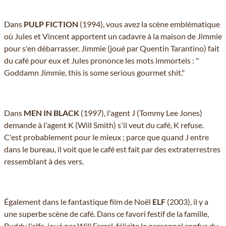
Dans
PULP FICTION
(1994), vous avez la scène emblématique
où Jules et Vincent apportent un cadavre à la maison de Jimmie
pour s'en débarrasser. Jimmie (joué par Quentin Tarantino) fait
du café pour eux et Jules prononce les mots immortels : "
Goddamn Jimmie, this is some serious gourmet shit."
Dans
MEN IN BLACK
(1997), l'agent J (Tommy Lee Jones)
demande à l'agent K (Will Smith) s'il veut du café, K refuse.
C'est probablement pour le mieux ; parce que quand J entre
dans le bureau, il voit que le café est fait par des extraterrestres
ressemblant à des vers.
Également dans le fantastique film de Noël
ELF
(2003), il y a
une superbe scène de café. Dans ce favori festif de la famille,
Buddy l'elfe, joué par Will Ferrel, félicite le personnel confus du