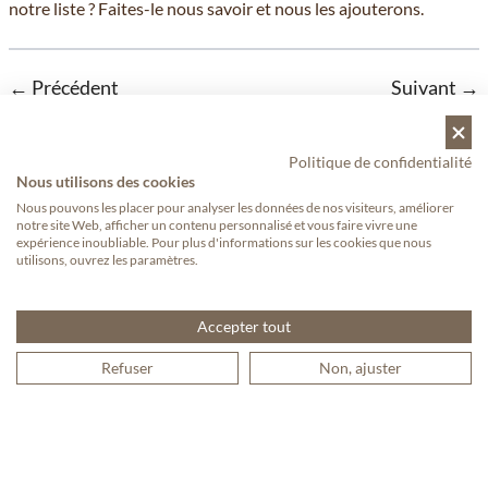
notre liste ? Faites-le nous savoir et nous les ajouterons.
← Précédent
Suivant →
Politique de confidentialité
Nous utilisons des cookies
Nous pouvons les placer pour analyser les données de nos visiteurs, améliorer
notre site Web, afficher un contenu personnalisé et vous faire vivre une
expérience inoubliable. Pour plus d'informations sur les cookies que nous
utilisons, ouvrez les paramètres.
Accepter tout
Articles récents
Refuser
Non, ajuster
Comment faire mousser parfaitement le lait pour un
latte art, même sans machine
Café décaféiné : tout ce que vous devez savoir sur les
grains de café déca